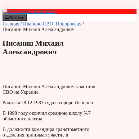
Перейти
к
содержимому
Меню
Главная
/
Иваново
СВО, Новороссия
/
Писанин Михаил Александрович
Писанин Михаил
Александрович
Писанин Михаил Александрович-участник
СВО на Украине.
Родился 28.12.1983 года в городе Иваново.
В 1998 году окончил среднюю школу №7
областного центра.
В должности командира гранатомётного
отделения принимал участие в