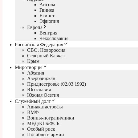
Ангола
Гвинея
Египет
Эфиопия
Европа
Венгрия
Чехословакия
Российская Федерация
СВО, Новороссия
Северный Кавказ
Крым
Миротворцы
Абхазия
Азербайджан
Приднестровье (02.03.1992)
Югославия
Южная Осетия
Служебный долг
Авиакатастрофы
ВМФ
Воины-пограничники
МВД/КГБ/ФСБ
Особый риск
Погибли в армии