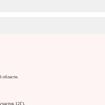
й области.
часток 12Г).