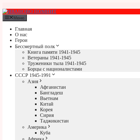
Перейти
к
содержимому
Меню
Главная
О нас
Герои
Бессмертный полк
Книга памяти 1941-1945
Ветераны 1941-1945
Труженики тыла 1941-1945
Борцы с националистами
СССР 1945-1991
Азия
Афганистан
Бангладеш
Вьетнам
Китай
Корея
Сирия
Таджикистан
Америка
Куба
Африка