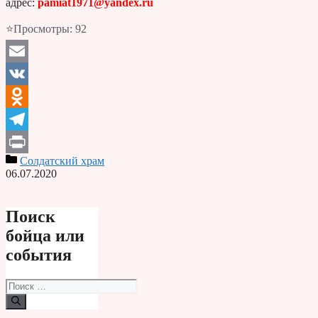
адрес:
pamiat1971@yandex.ru
⭐Просмотры:
92
Email
VK
Odnoklassniki
Telegram
Солдатский храм
Print
06.07.2020
Поиск
бойца или
события
Поиск: