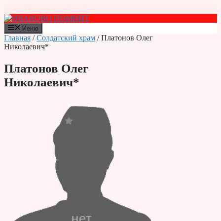
Перейти
к
содержимому
Меню
Главная
/
Солдатский храм
/ Платонов Олег
Николаевич*
Платонов Олег
Николаевич*