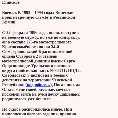
Глинское.
Воевал. В 1992 – 1994 годах Вячеслав
прошел срочную службу в Российской
Армии.
С 22 февраля 1996 года, вновь поступив
на военную службу, но уже по контракту,
он в составе 276-го мотострелкового
Краснознамённого полка 34-й
Симферопольской Краснознаменной
ордена Суворова 2-й степени
мотострелковой дивизии имени Серго
Орджоникидзе Уральского военного
округа (войсковая часть № 69711; ППД г.
Свердловск) участвовал в боевых
действиях на территории Чеченской
Республики
(подробнее…).
Писал письма
Ольге, жене своей, веселые, мечтал
поскорей взять на руки дочку Дашеньку,
родившуюся уже без него.
Но судьба распорядилась иначе. При
выполнении боевого задания, проявив