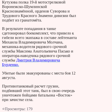
Кутузова полка 19-й мотострелковой
Воронежско-Шумлинской
Краснознамённой, орденов Суворова и
Трудового Красного Знамени дивизии был
подбит из гранатомёта.
В результате попадания в танке
сдетонировал боекомплект, что привело к
гибели всего экипажа в составе лейтенанта
Михаила Владимировича Молчана,
механика-водителя рядового срочной
службы Максима Анатольевича Пасько и
оператора-наводчика рядового срочной
службы
Дмитрия Владимировича
Бурденко.
Убитые были эвакуированы с места боя 12
августа.
Противотанковый расчет грузин,
подбивший этот танк, был в свою очередь
уничтожен бойцами батальона «Восток»
при зачистке села.
⭐Просмотры:
179