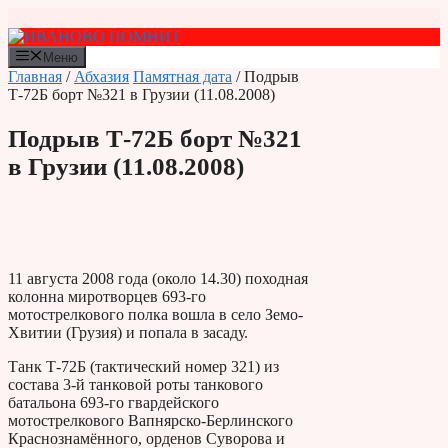
Перейти
к
содержимому
Меню
Главная
/
Абхазия
Памятная дата
/ Подрыв
Т-72Б борт №321 в Грузии (11.08.2008)
Подрыв Т-72Б борт №321
в Грузии (11.08.2008)
11 августа 2008 года (около 14.30) походная
колонна миротворцев 693-го
мотострелкового полка вошла в село Земо-
Хвитии (Грузия) и попала в засаду.
Танк Т-72Б (тактический номер 321) из
состава 3-й танковой роты танкового
батальона 693-го гвардейского
мотострелкового Вапнярско-Берлинского
Краснознамённого, орденов Суворова и