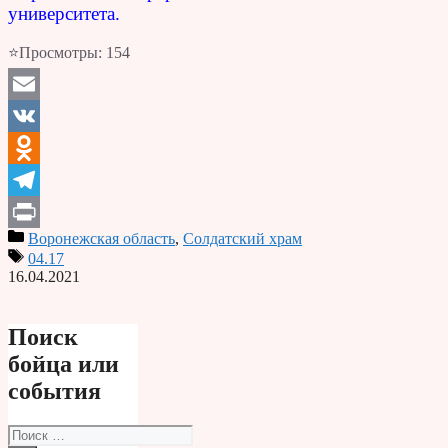
университета.
⭐Просмотры:
154
Email
VK
Odnoklassniki
Telegram
Воронежская область
,
Солдатский храм
Print
04.17
16.04.2021
Поиск
бойца или
события
Поиск: