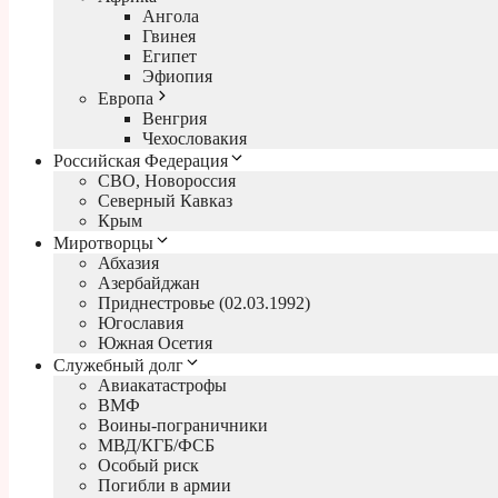
Ангола
Гвинея
Египет
Эфиопия
Европа
Венгрия
Чехословакия
Российская Федерация
СВО, Новороссия
Северный Кавказ
Крым
Миротворцы
Абхазия
Азербайджан
Приднестровье (02.03.1992)
Югославия
Южная Осетия
Служебный долг
Авиакатастрофы
ВМФ
Воины-пограничники
МВД/КГБ/ФСБ
Особый риск
Погибли в армии