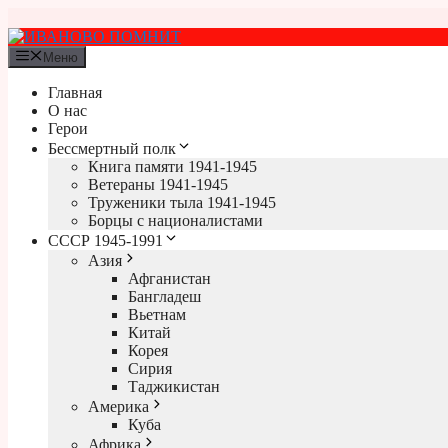
Перейти
к
содержимому
Меню
Главная
О нас
Герои
Бессмертный полк
Книга памяти 1941-1945
Ветераны 1941-1945
Труженики тыла 1941-1945
Борцы с националистами
СССР 1945-1991
Азия
Афганистан
Бангладеш
Вьетнам
Китай
Корея
Сирия
Таджикистан
Америка
Куба
Африка