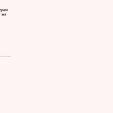
ерам
т же