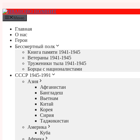
Перейти
к
содержимому
Меню
Главная
О нас
Герои
Бессмертный полк
Книга памяти 1941-1945
Ветераны 1941-1945
Труженики тыла 1941-1945
Борцы с националистами
СССР 1945-1991
Азия
Афганистан
Бангладеш
Вьетнам
Китай
Корея
Сирия
Таджикистан
Америка
Куба
Африка