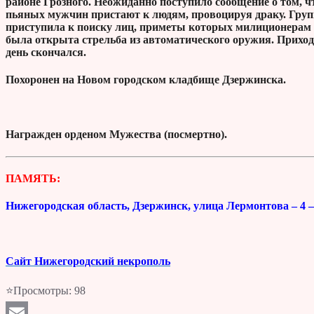
районе Грозного. Неожиданно поступило сообщение о том, чт
пьяных мужчин пристают к людям, провоцируя драку. Груп
приступила к поиску лиц, приметы которых милиционерам
была открыта стрельба из автоматического оружия. Приходь
день скончался.
Похоронен на Новом городском кладбище Дзержинска.
Награжден орденом Муже
ПАМЯТЬ:
Нижегородская область, Дзержинск, улица Лермонтова – 4 
Сайт Нижегородский некрополь
⭐Просмотры:
98