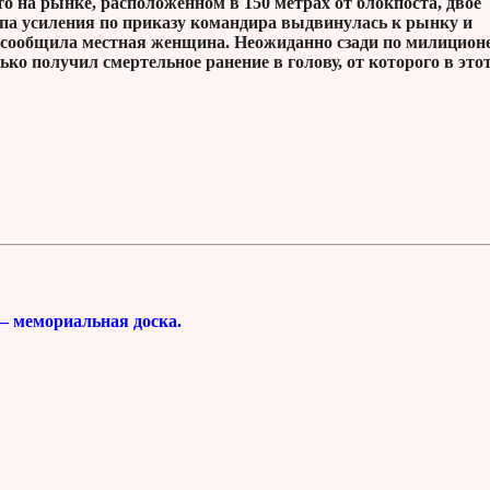
о на рынке, расположенном в 150 метрах от блокпоста, двое
па усиления по приказу командира выдвинулась к рынку и
 сообщила местная женщина. Неожиданно сзади по милицион
ко получил смертельное ранение в голову, от которого в это
ства (посмертно).
— мемориальная доска.