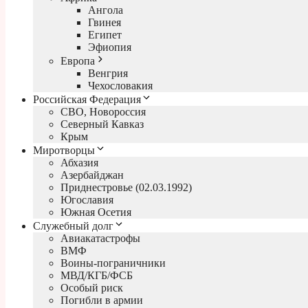
Ангола
Гвинея
Египет
Эфиопия
Европа
Венгрия
Чехословакия
Российская Федерация
СВО, Новороссия
Северный Кавказ
Крым
Миротворцы
Абхазия
Азербайджан
Приднестровье (02.03.1992)
Югославия
Южная Осетия
Служебный долг
Авиакатастрофы
ВМФ
Воины-пограничники
МВД/КГБ/ФСБ
Особый риск
Погибли в армии