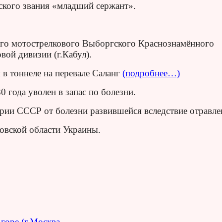
ского звания «младший сержант».
-го мотострелкового Выборгского Краснознамённого
вой дивизии (г.Кабул).
 в тоннеле на перевале Саланг
(подробнее…)
0 года уволен в запас по болезни.
ории СССР от болезни развившейся вследствие отравле
овской области Украины.
горе (г.Москва