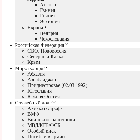
Ангола
Гвинея
Египет
Эфиопия
Европа
Венгрия
Чехословакия
Российская Федерация
СВО, Новороссия
Северный Кавказ
Крым
Миротворцы
Абхазия
Азербайджан
Приднестровье (02.03.1992)
Югославия
Южная Осетия
Служебный долг
Авиакатастрофы
ВМФ
Воины-пограничники
МВД/КГБ/ФСБ
Особый риск
Погибли в армии