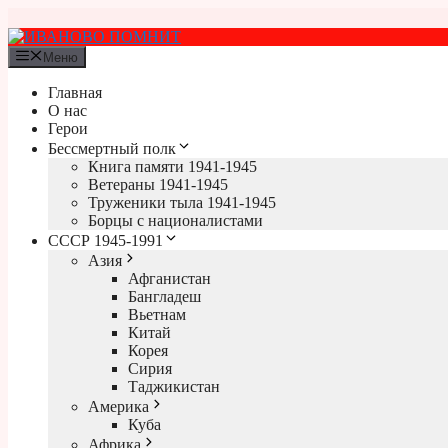
Перейти
к
содержимому
Меню
Главная
О нас
Герои
Бессмертный полк
Книга памяти 1941-1945
Ветераны 1941-1945
Труженики тыла 1941-1945
Борцы с националистами
СССР 1945-1991
Азия
Афганистан
Бангладеш
Вьетнам
Китай
Корея
Сирия
Таджикистан
Америка
Куба
Африка