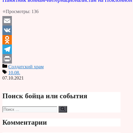
⭐Просмотры:
136
Email
VK
Odnoklassniki
Telegram
Солдатский храм
Print
10.08.
07.10.2021
Поиск бойца или события
Поиск:
Комментарии