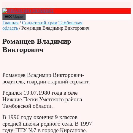
Перейти
к
содержимому
Меню
Главная
/
Солдатский храм
Тамбовская
область
/ Романцев Владимир Викторович
Романцев Владимир
Викторович
Романцев Владимир Викторович-
водитель, гвардии старший сержант.
Родился 19.07.1980 года в селе
Нижние Пески Уметского района
Тамбовской области.
В 1996 году окончил 9 классов
средней школы родного села. В 1997
году-ПТУ №7 в городе Кирсанове.