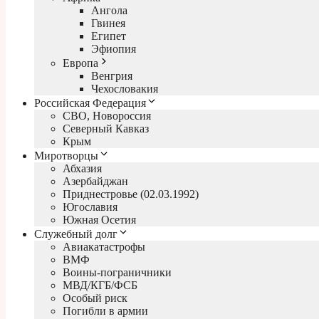
Ангола
Гвинея
Египет
Эфиопия
Европа
Венгрия
Чехословакия
Российская Федерация
СВО, Новороссия
Северный Кавказ
Крым
Миротворцы
Абхазия
Азербайджан
Приднестровье (02.03.1992)
Югославия
Южная Осетия
Служебный долг
Авиакатастрофы
ВМФ
Воины-пограничники
МВД/КГБ/ФСБ
Особый риск
Погибли в армии