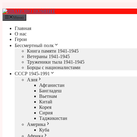
Перейти
к
содержимому
Меню
Главная
О нас
Герои
Бессмертный полк
Книга памяти 1941-1945
Ветераны 1941-1945
Труженики тыла 1941-1945
Борцы с националистами
СССР 1945-1991
Азия
Афганистан
Бангладеш
Вьетнам
Китай
Корея
Сирия
Таджикистан
Америка
Куба
Африка