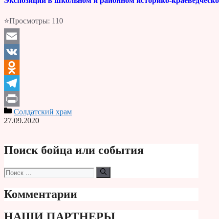
Экспозиции в школьном и районном историко-краеведческо
⭐Просмотры:
110
Email
VK
Odnoklassniki
Telegram
Солдатский храм
Print
27.09.2020
Поиск бойца или события
Поиск:
Комментарии
НАШИ ПАРТНЕРЫ