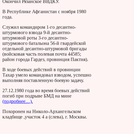
Окончил Рязанское ВВДКУ.
В Республике Афганистан с ноября 1980
года.
Служил командиром 1-го десантно-
штурмового взвода 9-й десантно-
штурмовой роты 3-го десантно-
штурмового батальона 56-й гвардейской
отдельной десантно-штурмовой бригады
(войсковая часть полевая почта 44585;
район города Гардез, провинция Пактия).
В ходе боевых действий в провинции
Тахар умело командовал взводом, успешно
выполняя поставленную боевую задачу.
27.12.1980 года во время боевых действий
погиб при подрыве БМД на мине
(подробнее…).
Похоронен на Николо-Архангельском
кладбище ,участок 4 а (слева), г. Москвы.