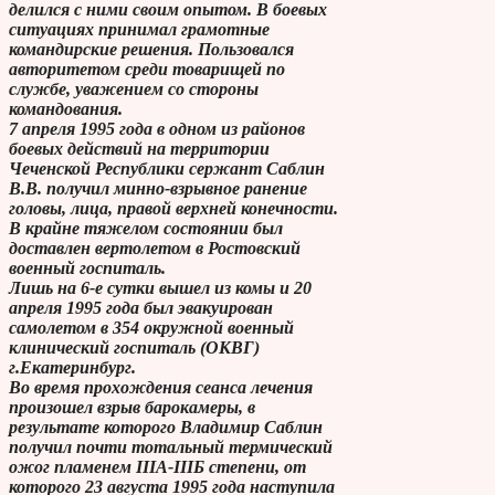
делился с ними своим опытом. В боевых
ситуациях принимал грамотные
командирские решения. Пользовался
авторитетом среди товарищей по
службе, уважением со стороны
командования.
7 апреля 1995 года в одном из районов
боевых действий на территории
Чеченской Республики сержант Саблин
В.В. получил минно-взрывное ранение
головы, лица, правой верхней конечности.
В крайне тяжелом состоянии был
доставлен вертолетом в Ростовский
военный госпиталь.
Лишь на 6-е сутки вышел из комы и 20
апреля 1995 года был эвакуирован
самолетом в 354 окружной военный
клинический госпиталь (ОКВГ)
г.Екатеринбург.
Во время прохождения сеанса лечения
произошел взрыв барокамеры, в
результате которого Владимир Саблин
получил почти тотальный термический
ожог пламенем IIIA-IIIБ степени, от
которого 23 августа 1995 года наступила