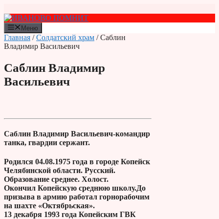
Перейти
к
содержимому
Меню
Главная
/
Солдатский храм
/ Саблин
Владимир Васильевич
Саблин Владимир
Васильевич
Саблин Владимир Васильевич-командир
танка, гвардии сержант.
Родился 04.08.1975 года в городе Копейск
Челябинской области. Русский.
Образование среднее. Холост.
Окончил Копейскую среднюю школу.До
призыва в армию работал горнорабочим
на шахте «Октябрьская».
13 декабря 1993 года Копейским ГВК