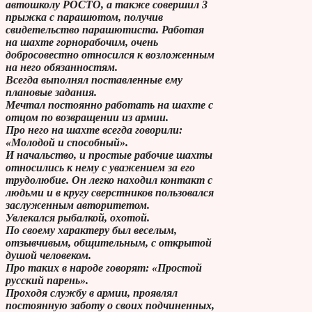
автошколу РОСТО, а также совершил 3
прыжка с парашютом, получив
свидетельство парашютиста. Работая
на шахте горнорабочим, очень
добросовестно относился к возложенным
на него обязанностям.
Всегда выполнял поставленные ему
плановые задания.
Мечтал постоянно работать на шахте с
отцом по возвращении из армии.
Про него на шахте всегда говорили:
«Молодой и способный».
И начальство, и простые рабочие шахты
относились к нему с уважением за его
трудолюбие. Он легко находил контакт с
людьми и в кругу сверстников пользовался
заслуженным авторитетом.
Увлекался рыбалкой, охотой.
По своему характеру был веселым,
отзывчивым, общительным, с открытой
душой человеком.
Про таких в народе говорят: «Простой
русский парень».
Проходя службу в армии, проявлял
постоянную заботу о своих подчиненных,