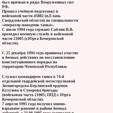
был призван в ряды Вооруженных сил
РФ.
Прошел учебную подготовку в
войсковой части 45882 (п.Елань
Свердловской области) по специальности
«оператор-наводчик танка».
С июля 1994 года сержант Саблин В.В.
проходил военную службу в войсковой
части 21005 (г.Юрга Кемеровской
области).
С 25 декабря 1994 года принимал участие
в боевых действиях по восстановлению
конституционного порядка на
территории Чеченской Республики.
Служил командиром танка в 74-й
отдельной гвардейской мотострелковой
Звенигородско-Берлинской орденов
Кутузова и Суворова бригады
(войсковая часть 21005; ППД г. Юрга
Кемеровской области).
7 апреля 1995 года получил минно-
взрывное ранение в районе боевых
действий, а 23.08 1995 года скончался в