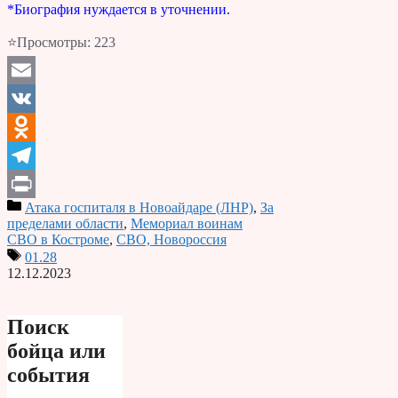
*Биография нуждается в уточнении.
⭐Просмотры:
223
Email
VK
Odnoklassniki
Telegram
Атака госпиталя в Новоайдаре (ЛНР)
,
За
Print
пределами области
,
Мемориал воинам
СВО в Костроме
,
СВО, Новороссия
01.28
12.12.2023
Поиск
бойца или
события