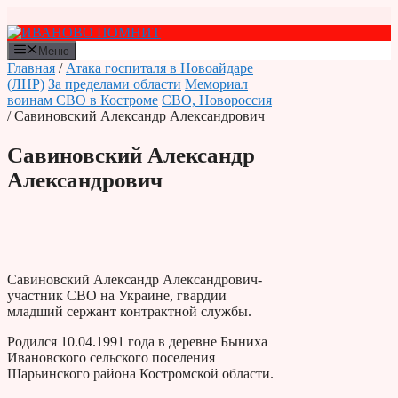
Перейти
к
содержимому
Меню
Главная
/
Атака госпиталя в Новоайдаре
(ЛНР)
За пределами области
Мемориал
воинам СВО в Костроме
СВО, Новороссия
/ Савиновский Александр Александрович
Савиновский Александр
Александрович
Савиновский Александр Александрович-
участник СВО на Украине, гвардии
младший сержант контрактной службы.
Родился 10.04.1991 года в деревне Быниха
Ивановского сельского поселения
Шарьинского района Костромской области.