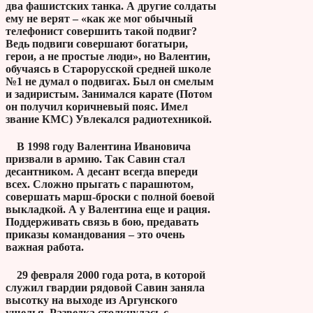
два фашистских танка. А другие солдаты
ему не верят – «как же мог обычный
телефонист совершить такой подвиг?
Ведь подвиги совершают богатыри,
герои, а не простые люди», но Валентин,
обучаясь в Старорусской средней школе
№1 не думал о подвигах. Был он смелым
и задиристым. Занимался карате (Потом
он получил коричневый пояс. Имел
звание КМС) Увлекался радиотехникой.
​ В 1998 году Валентина Ивановича
призвали в армию. Так Савин стал
десантником. А десант всегда впереди
всех. Сложно прыгать с парашютом,
совершать марш-броски с полной боевой
выкладкой. А у Валентина еще и рация.
Поддерживать связь в бою, предавать
приказы командования – это очень
важная работа.
29 февраля 2000 года рота, в которой
служил гвардии рядовой Савин заняла
высотку на выходе из Аргунского
ущелья. Разведка столкнулась с