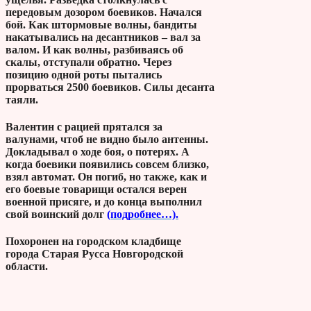
передовым дозором боевиков. Начался
бой. Как штормовые волны, бандиты
накатывались на десантников – вал за
валом. И как волны, разбиваясь об
скалы, отступали обратно. Через
позицию одной роты пытались
прорваться 2500 боевиков. Силы десанта
таяли.
Валентин с рацией прятался за
валунами, чтоб не видно было антенны.
Докладывал о ходе боя, о потерях. А
когда боевики появились совсем близко,
взял автомат. Он погиб, но также, как и
его боевые товарищи остался верен
военной присяге, и до конца выполнил
свой воинский долг
(подробнее…).
Похоронен на городском кладбище
города Старая Русса Новгородской
области.