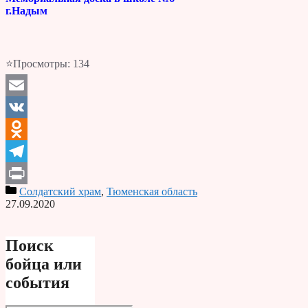
г.Надым
⭐Просмотры:
134
Email
VK
Odnoklassniki
Telegram
Солдатский храм
,
Тюменская область
Print
27.09.2020
Поиск
бойца или
события