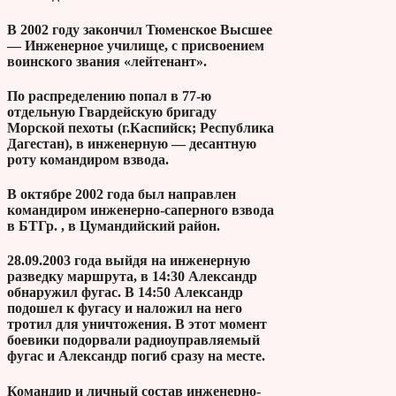
В 2002 году закончил Тюменское Высшее
— Инженерное училище, с присвоением
воинского звания «лейтенант».
По распределению попал в 77-ю
отдельную Гвардейскую бригаду
Морской пехоты (г.Каспийск; Республика
Дагестан), в инженерную — десантную
роту командиром взвода.
В октябре 2002 года был направлен
командиром инженерно-саперного взвода
в БТГр. , в Цумандийский район.
28.09.2003 года выйдя на инженерную
разведку маршрута, в 14:30 Александр
обнаружил фугас. В 14:50 Александр
подошел к фугасу и наложил на него
тротил для уничтожения. В этот момент
боевики подорвали радиоуправляемый
фугас и Александр погиб сразу на месте.
Командир и личный состав инженерно-