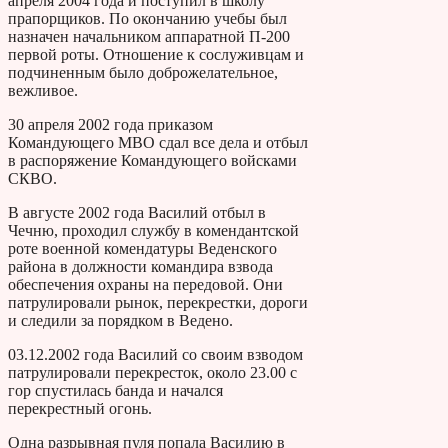
апреля 2004 года и поступил в школу
прапорщиков. По окончанию учебы был
назначен начальником аппаратной П-200
первой роты. Отношение к сослуживцам и
подчиненным было доброжелательное,
вежливое.
30 апреля 2002 года приказом
Командующего МВО сдал все дела и отбыл
в распоряжение Командующего войсками
СКВО.
В августе 2002 года Василий отбыл в
Чечню, проходил службу в комендантской
роте военной комендатуры Веденского
района в должности командира взвода
обеспечения охраны на передовой. Они
патрулировали рынок, перекрестки, дороги
и следили за порядком в Ведено.
03.12.2002 года Василий со своим взводом
патрулировали перекресток, около 23.00 с
гор спустилась банда и начался
перекрестный огонь.
Одна разрывная пуля попала Василию в