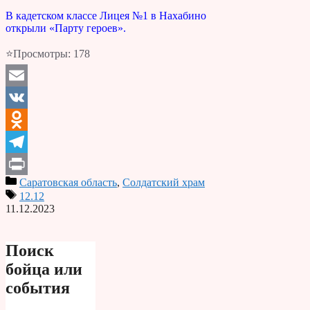
В кадетском классе Лицея №1 в Нахабино
открыли «Парту героев».
⭐Просмотры:
178
Email
VK
Odnoklassniki
Telegram
Саратовская область
,
Солдатский храм
Print
12.12
11.12.2023
Поиск
бойца или
события