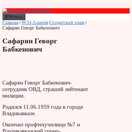
Перейти
к
содержимому
Меню
Главная
/
РСО-Алания
Солдатский храм
/
Сафарян Геворг Бабкенович
Сафарян Геворг
Бабкенович
Сафарян Геворг Бабкенович-
сотрудник ОВД, страший лейтенант
милиции.
Родился 11.06.1959 года в городе
Владикавказе.
Окончил проф­техучилище №7 и
Владикавказский горно-