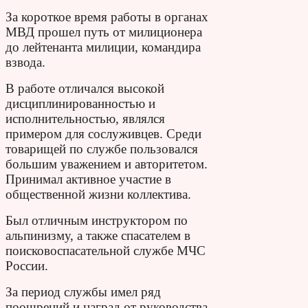
За короткое время работы в органах
МВД прошел путь от мили­ционера
до лейтенанта милиции, командира
взвода.
В работе от­личался высокой
дисциплинированностью и
исполнительностью, являлся
примером для сослуживцев. Среди
товарищей по служ­бе пользовался
большим уважением и авторитетом.
Принимал активное участие в
общественной жизни коллектива.
Был отлич­ным инструктором по
альпинизму, а также спасателем в
поисково­спасательной службе МЧС
России.
За период службы имел ряд
поощрений и наград от руковод­ства