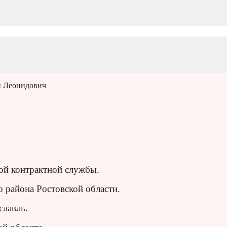
н Леонидович
ой контрактной службы.
о района Ростовской области.
лавль.