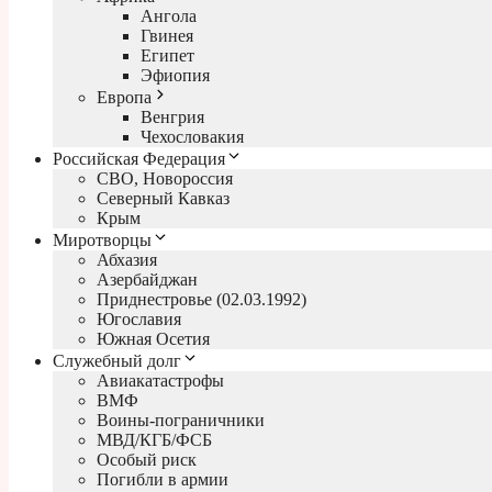
Ангола
Гвинея
Египет
Эфиопия
Европа
Венгрия
Чехословакия
Российская Федерация
СВО, Новороссия
Северный Кавказ
Крым
Миротворцы
Абхазия
Азербайджан
Приднестровье (02.03.1992)
Югославия
Южная Осетия
Служебный долг
Авиакатастрофы
ВМФ
Воины-пограничники
МВД/КГБ/ФСБ
Особый риск
Погибли в армии