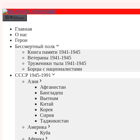
Перейти
к
содержимому
Меню
Главная
О нас
Герои
Бессмертный полк
Книга памяти 1941-1945
Ветераны 1941-1945
Труженики тыла 1941-1945
Борцы с националистами
СССР 1945-1991
Азия
Афганистан
Бангладеш
Вьетнам
Китай
Корея
Сирия
Таджикистан
Америка
Куба
Африка