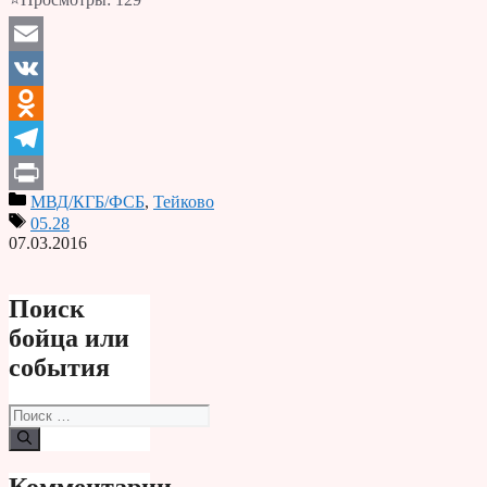
Email
VK
Odnoklassniki
Telegram
МВД/КГБ/ФСБ
,
Тейково
Print
05.28
07.03.2016
Поиск
бойца или
события
Поиск:
Комментарии