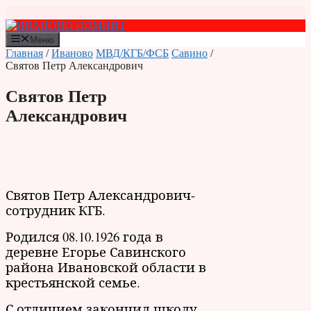
Перейти
к
содержимому
Меню
Главная
/
Иваново
МВД/КГБ/ФСБ
Савино
/
Святов Петр Александрович
Святов Петр
Александрович
Святов Петр Александрович-
сотрудник КГБ.
Родился 08.10.1926 года в
деревне Егорье Савинского
района Ивановской области в
крестьянской семье.
С отличием закончил школу.