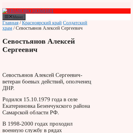
Перейти
к
содержимому
Меню
Главная
/
Красноярский край
Солдатский
храм
/ Севостьянов Алексей Сергеевич
Севостьянов Алексей
Сергеевич
Севостьянов Алексей Сергеевич-
ветеран боевых действий, ополченец
ДНР.
Родился 15.10.1979 года в селе
Екатериновка Безенчукского района
Самарской области РФ.
В 1998-2000 годах проходил
военную службу в рядах