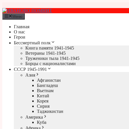
Перейти
к
содержимому
Меню
Главная
О нас
Герои
Бессмертный полк
Книга памяти 1941-1945
Ветераны 1941-1945
Труженики тыла 1941-1945
Борцы с националистами
СССР 1945-1991
Азия
Афганистан
Бангладеш
Вьетнам
Китай
Корея
Сирия
Таджикистан
Америка
Куба
Африка