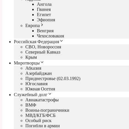
Ангола
Гвинея
Египет
Эфиопия
Европа
Венгрия
Чехословакия
Российская Федерация
СВО, Новороссия
Северный Кавказ
Крым
Миротворцы
Абхазия
Азербайджан
Приднестровье (02.03.1992)
Югославия
Южная Осетия
Служебный долг
Авиакатастрофы
ВМФ
Воины-пограничники
МВД/КГБ/ФСБ
Особый риск
Погибли в армии