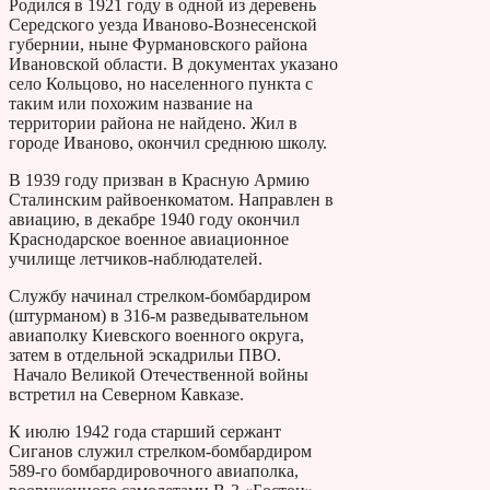
Родился в 1921 году в одной из деревень
Середского уезда Иваново-Вознесенской
губернии, ныне Фурмановского района
Ивановской области. В документах указано
село Кольцово, но населенного пункта с
таким или похожим название на
территории района не найдено. Жил в
городе Иваново, окончил среднюю школу.
В 1939 году призван в Красную Армию
Сталинским райвоенкоматом. Направлен в
авиацию, в декабре 1940 году окончил
Краснодарское военное авиационное
училище летчиков-наблюдателей.
Службу начинал стрелком-бомбардиром
(штурманом) в 316-м разведывательном
авиаполку Киевского военного округа,
затем в отдельной эскадрильи ПВО.
Начало Великой Отечественной войны
встретил на Северном Кавказе.
К июлю 1942 года старший сержант
Сиганов служил стрелком-бомбардиром
589-го бомбардировочного авиаполка,