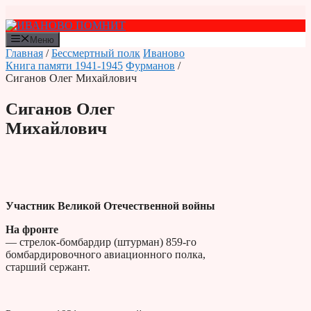
Перейти
к
содержимому
Меню
Главная
/
Бессмертный полк
Иваново
Книга памяти 1941-1945
Фурманов
/
Сиганов Олег Михайлович
Сиганов Олег
Михайлович
Участник Великой Отечественной войны
На фронте
— стрелок-бомбардир (штурман) 859-го
бомбардировочного авиационного полка,
старший сержант.