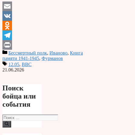
Email
VK
Odnoklassniki
Telegram
Бессмертный полк
,
Иваново
,
Книга
Print
памяти 1941-1945
,
Фурманов
12.05
,
ВВС
21.06.2026
Поиск
бойца или
события
Поиск: