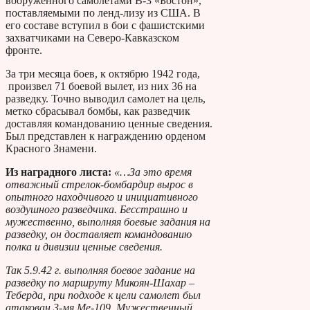
вооруженного самолетами В-3 «Бостон»,
поставляемыми по ленд-лизу из США. В
его составе вступил в бои с фашистскими
захватчиками на Северо-Кавказском
фронте.
За три месяца боев, к октябрю 1942 года,
произвел 71 боевой вылет, из них 36 на
разведку. Точно выводил самолет на цель,
метко сбрасывал бомбы, как разведчик
доставляя командованию ценные сведения.
Был представлен к награждению орденом
Красного Знамени.
Из наградного листа:
«…За это время
отважный стрелок-бомбардир вырос в
опытного находчивого и инициативного
воздушного разведчика. Бесстрашно и
мужественно, выполняя боевые задания на
разведку, он доставляет командованию
полка и дивизии ценные сведения.
Так 5.9.42 г. выполняя боевое задание на
разведку по маршруту Микоян-Шахар –
Теберда, при подходе к цели самолет был
атакован 3-мя Ме-109. Мужественный