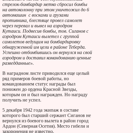
стрелок-бомбардир метко сбросил бомбы
на автоколонну при этом уничтожил до 6
автомашин с восками и грузами
противника, блестяще провел самолет
через перевал и вывел на аэродром
Кутаиси. Подвесив бомбы, тов. Сиганов с
аэродром Кутаиси вылетел с группой
самолетов ведущим на бомбардировку
обнаруженной им цели в районе Теберда.
Успешно отбомбившись он вернулся на свой
аэродром и доставил командованию ценные
разведданные».
В наградном листе приводился еще целый
ряд примеров боевой работы, но
командованием статус награды был
понижен до ордена Красной Звезды,
которым он и был награжден. Но награду
получить не успел.
5 декабря 1942 года экипаж в составе
которого был старший сержант Сиганов не
вернулся из боевого вылета в район город
Ардон (Северная Осетия). Место гибели и
захоронения не известно.