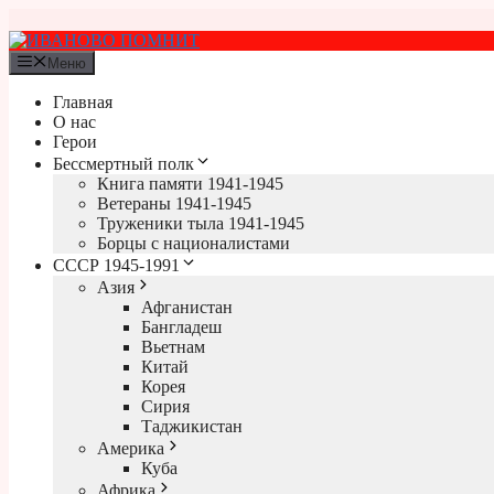
Перейти
к
содержимому
Меню
Главная
О нас
Герои
Бессмертный полк
Книга памяти 1941-1945
Ветераны 1941-1945
Труженики тыла 1941-1945
Борцы с националистами
СССР 1945-1991
Азия
Афганистан
Бангладеш
Вьетнам
Китай
Корея
Сирия
Таджикистан
Америка
Куба
Африка