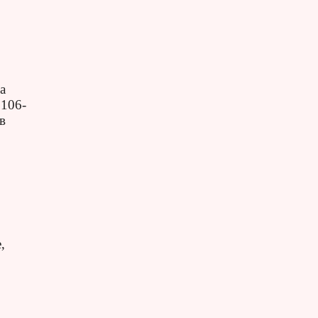
а
 106-
в
,