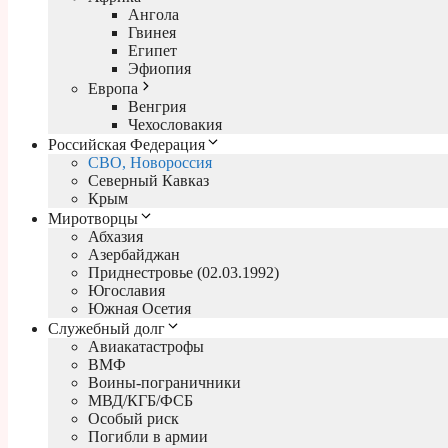
Ангола
Гвинея
Египет
Эфиопия
Европа
Венгрия
Чехословакия
Российская Федерация
СВО, Новороссия
Северный Кавказ
Крым
Миротворцы
Абхазия
Азербайджан
Приднестровье (02.03.1992)
Югославия
Южная Осетия
Служебный долг
Авиакатастрофы
ВМФ
Воины-пограничники
МВД/КГБ/ФСБ
Особый риск
Погибли в армии