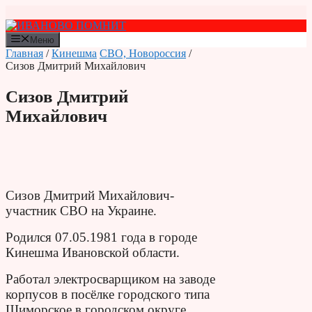
Перейти
к
содержимому
Меню
Главная
/
Кинешма
СВО, Новороссия
/
Сизов Дмитрий Михайлович
Сизов Дмитрий
Михайлович
Сизов Дмитрий Михайлович-
участник СВО на Украине.
Родился 07.05.1981 года в городе
Кинешма Ивановской области.
Работал электросварщиком на заводе
корпусов в посёлке городского типа
Шиморское в городском округе