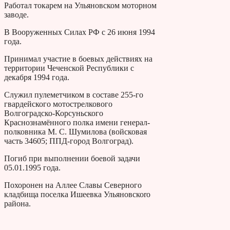
Рабо­тал токарем на Уль­яновском моторном
заводе.
В Вооруженных Силах РФ с 26 июня 1994
года.
Принимал участие в боевых действиях на
территории Чеченской Республики с
декабря 1994 года.
Служил пулеметчиком в составе 255-го
гвардейского мотострелкового
Волгоградско-Корсуньского
Краснознамённого полка имени генерал-
полковника М. С. Шумилова (войсковая
часть 34605; ППД-город Волгоград).
Погиб при выполнении боевой задачи
05.01.1995 года.
Похоронен на Аллее Сла­вы Северного
кладбища поселка Ишеев­ка Ульяновскоrо
района.