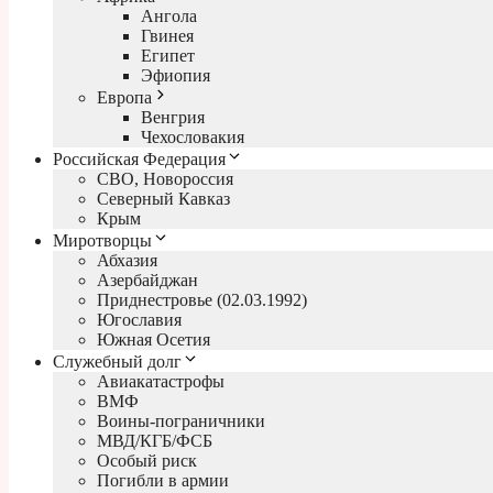
Ангола
Гвинея
Египет
Эфиопия
Европа
Венгрия
Чехословакия
Российская Федерация
СВО, Новороссия
Северный Кавказ
Крым
Миротворцы
Абхазия
Азербайджан
Приднестровье (02.03.1992)
Югославия
Южная Осетия
Служебный долг
Авиакатастрофы
ВМФ
Воины-пограничники
МВД/КГБ/ФСБ
Особый риск
Погибли в армии