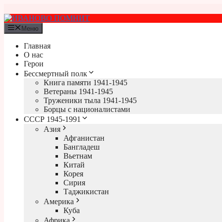
Перейти
к
содержимому
Меню
Главная
О нас
Герои
Бессмертный полк
Книга памяти 1941-1945
Ветераны 1941-1945
Труженики тыла 1941-1945
Борцы с националистами
СССР 1945-1991
Азия
Афганистан
Бангладеш
Вьетнам
Китай
Корея
Сирия
Таджикистан
Америка
Куба
Африка