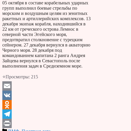
05 октября в составе корабельных ударных
групп выполнил боевые стрельбы по
морским и воздушным целям из зенитных
ракетных и артиллерийских комплексов. 13
декабря экипаж корабля, находившийся в
22 км от греческого острова Лемнос в
северной части Эгейского моря,
предотвратил столкновение с турецким
сейнером. 27 декабря вернулся в акваторию
Черного моря. 28 декабря под
командованием капитана 2 ранга Андрея
Зайцева вернулся в Севастополь после
выполнения задач в Средиземном море.
⭐Просмотры:
215
Email
VK
Odnoklassniki
Telegram