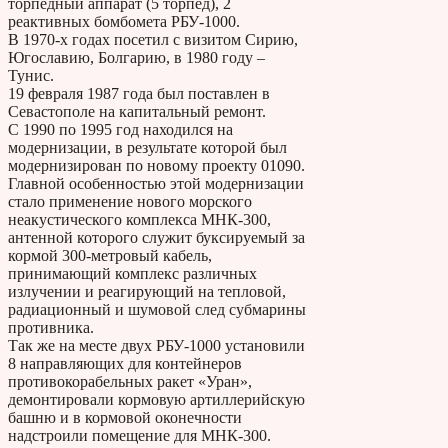
торпедный аппарат (5 торпед), 2
реактивных бомбомета РБУ-1000.
В 1970-х годах посетил с визитом Сирию,
Югославию, Болгарию, в 1980 году –
Тунис.
19 февраля 1987 года был поставлен в
Севастополе на капитальный ремонт.
С 1990 по 1995 год находился на
модернизации, в результате которой был
модернизирован по новому проекту 01090.
Главной особенностью этой модернизации
стало применение нового морского
неакустического комплекса МНК-300,
антенной которого служит буксируемый за
кормой 300-метровый кабель,
принимающий комплекс различных
излучении и реагирующий на тепловой,
радиационный и шумовой след субмарины
противника.
Так же на месте двух РБУ-1000 установили
8 направляющих для контейнеров
противокорабельных ракет «Уран»,
демонтировали кормовую артиллерийскую
башню и в кормовой оконечности
надстроили помещение для МНК-300.