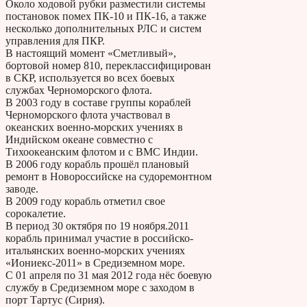
Около ходовой рубки разместили системы
постановок помех ПК-10 и ПК-16, а также
несколько дополнительных РЛС и систем
управления для ПКР.
В настоящий момент «Сметливый»,
бортовой номер 810, переклассифицирован
в СКР, используется во всех боевых
службах Черноморского флота.
В 2003 году в составе группы кораблей
Черноморского флота участвовал в
океанских военно-морских учениях в
Индийском океане совместно с
Тихоокеанским флотом и с ВМС Индии.
В 2006 году корабль прошёл плановый
ремонт в Новороссийске на судоремонтном
заводе.
В 2009 году корабль отметил свое
сорокалетие.
В период 30 октября по 19 ноября.2011
корабль принимал участие в российско-
итальянских военно-морских учениях
«Иониекс-2011» в Средиземном море.
С 01 апреля по 31 мая 2012 года нёс боевую
службу в Средиземном море с заходом в
порт Тартус (Сирия).