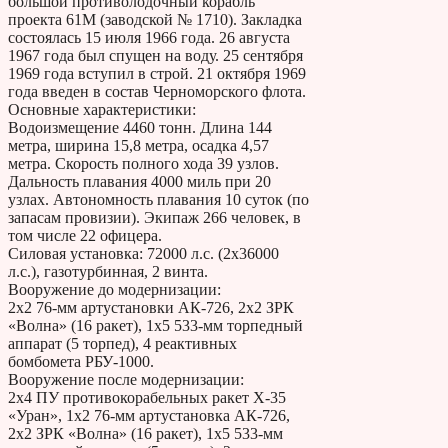
большой противолодочный корабль
проекта 61М (заводской № 1710). Закладка
состоялась 15 июля 1966 года. 26 августа
1967 года был спущен на воду. 25 сентября
1969 года вступил в строй. 21 октября 1969
года введен в состав Черноморского флота.
Основные характеристики:
Водоизмещение 4460 тонн. Длина 144
метра, ширина 15,8 метра, осадка 4,57
метра. Скорость полного хода 39 узлов.
Дальность плавания 4000 миль при 20
узлах. Автономность плавания 10 суток (по
запасам провизии). Экипаж 266 человек, в
том числе 22 офицера.
Силовая установка: 72000 л.с. (2х36000
л.с.), газотурбинная, 2 винта.
Вооружение до модернизации:
2х2 76-мм артустановки АК-726, 2х2 ЗРК
«Волна» (16 ракет), 1х5 533-мм торпедный
аппарат (5 торпед), 4 реактивных
бомбомета РБУ-1000.
Вооружение после модернизации:
2х4 ПУ противокорабельных ракет Х-35
«Уран», 1х2 76-мм артустановка АК-726,
2х2 ЗРК «Волна» (16 ракет), 1х5 533-мм