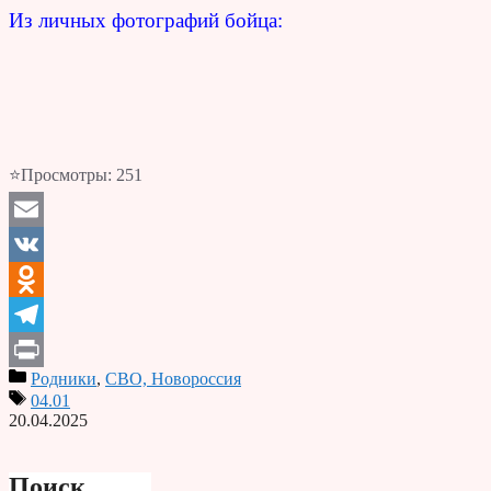
Из личных фотографий бойца:
⭐Просмотры:
251
Email
VK
Odnoklassniki
Telegram
Родники
,
СВО, Новороссия
Print
04.01
20.04.2025
Поиск