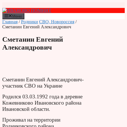
Перейти
к
содержимому
Меню
Главная
/
Родники
СВО, Новороссия
/
Сметанин Евгений Александрович
Сметанин Евгений
Александрович
Сметанин Евгений Александрович-
участник СВО на Украине
Родился 03.03.1992 года в деревне
Кожевниково Ивановского района
Ивановской области.
Проживал на территории
Родниковского района.