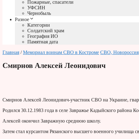
Пожарные, спасатели
УФСИН
Чернобыль
Разное
Категории
Солдатский храм
География ИО
Памятная дата
Главная
/
Мемориал воинам СВО в Костроме
СВО, Новороссия
Смирнов Алексей Леонидович
Смирнов Алексей Леонидович-участник СВО на Украине, гвар
Родился 30.12.1983 года в селе Завражье Кадыйского района Ко
Алексей окончил Завражную среднюю школу.
Затем стал курсантом Рязанского высшего военного училища св