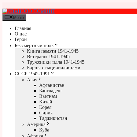
Перейти
к
содержимому
Меню
Главная
О нас
Герои
Бессмертный полк
Книга памяти 1941-1945
Ветераны 1941-1945
Труженики тыла 1941-1945
Борцы с националистами
СССР 1945-1991
Азия
Афганистан
Бангладеш
Вьетнам
Китай
Корея
Сирия
Таджикистан
Америка
Куба
Африка