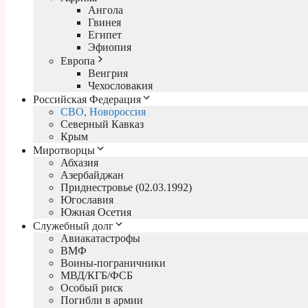
Ангола
Гвинея
Египет
Эфиопия
Европа
Венгрия
Чехословакия
Российская Федерация
СВО, Новороссия
Северный Кавказ
Крым
Миротворцы
Абхазия
Азербайджан
Приднестровье (02.03.1992)
Югославия
Южная Осетия
Служебный долг
Авиакатастрофы
ВМФ
Воины-пограничники
МВД/КГБ/ФСБ
Особый риск
Погибли в армии