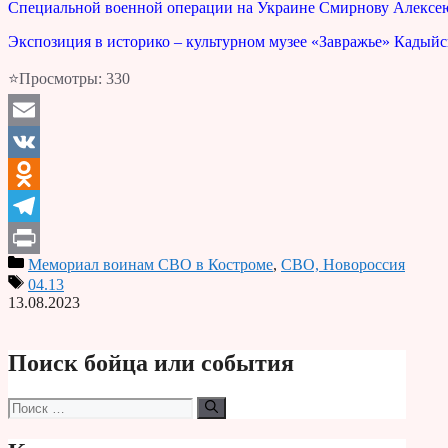
Специальной военной операции на Украине Смирнову Алексе
Экспозиция в историко – культурном музее «Завражье» Кадыйс
⭐Просмотры:
330
Email
VK
Odnoklassniki
Telegram
Мемориал воинам СВО в Костроме
,
СВО, Новороссия
Print
04.13
13.08.2023
Поиск бойца или события
Поиск: