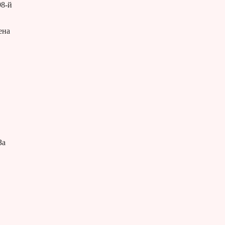
98-й
ена
За
в