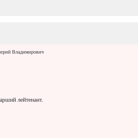
лерий Владимирович
арший лейтенант.