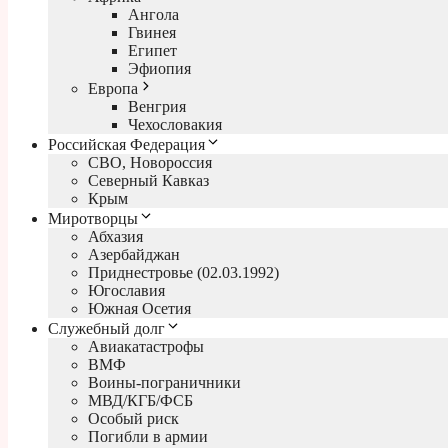
Ангола
Гвинея
Египет
Эфиопия
Европа
Венгрия
Чехословакия
Российская Федерация
СВО, Новороссия
Северный Кавказ
Крым
Миротворцы
Абхазия
Азербайджан
Приднестровье (02.03.1992)
Югославия
Южная Осетия
Служебный долг
Авиакатастрофы
ВМФ
Воины-пограничники
МВД/КГБ/ФСБ
Особый риск
Погибли в армии