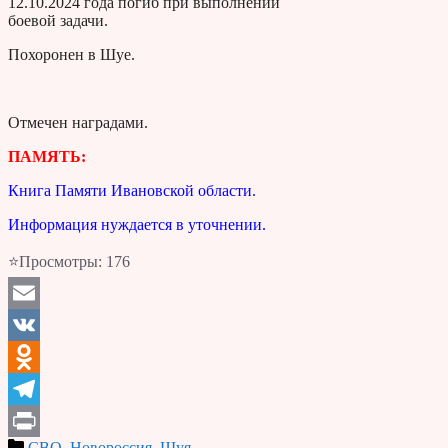
12.10.2024 года погиб при выполнении
боевой задачи.
Похоронен в Шуе.
Отмечен наградами.
ПАМЯТЬ:
Книга Памяти Ивановской области.
Информация нуждается в уточнении.
⭐Просмотры:
176
Email
VK
Odnoklassniki
Telegram
СВО, Новороссия
,
Шуя