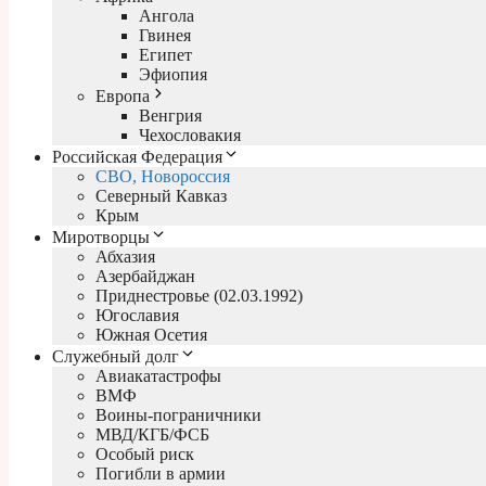
Ангола
Гвинея
Египет
Эфиопия
Европа
Венгрия
Чехословакия
Российская Федерация
СВО, Новороссия
Северный Кавказ
Крым
Миротворцы
Абхазия
Азербайджан
Приднестровье (02.03.1992)
Югославия
Южная Осетия
Служебный долг
Авиакатастрофы
ВМФ
Воины-пограничники
МВД/КГБ/ФСБ
Особый риск
Погибли в армии