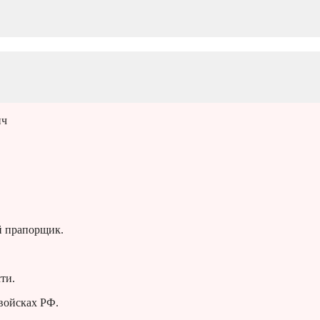
ич
й прапорщик.
ти.
войсках РФ.