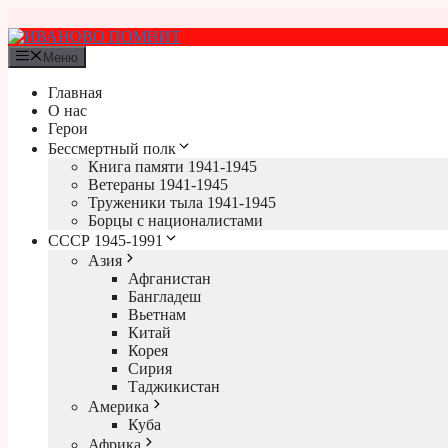
Перейти
к
содержимому
Меню
Главная
О нас
Герои
Бессмертный полк
Книга памяти 1941-1945
Ветераны 1941-1945
Труженики тыла 1941-1945
Борцы с националистами
СССР 1945-1991
Азия
Афганистан
Бангладеш
Вьетнам
Китай
Корея
Сирия
Таджикистан
Америка
Куба
Африка