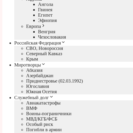
Ангола
Гвинея
Египет
Эфиопия
Европа
Венгрия
Чехословакия
Российская Федерация
СВО, Новороссия
Северный Кавказ
Крым
Миротворцы
Абхазия
Азербайджан
Приднестровье (02.03.1992)
Югославия
Южная Осетия
Служебный долг
Авиакатастрофы
ВМФ
Воины-пограничники
МВД/КГБ/ФСБ
Особый риск
Погибли в армии