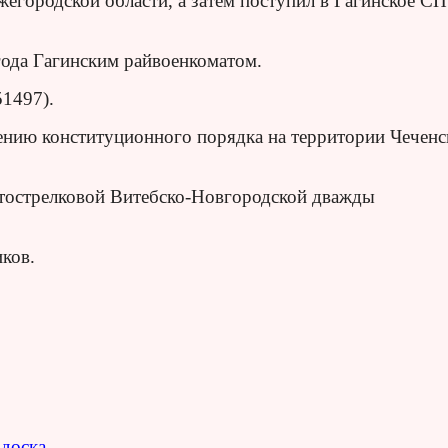
егородской области, а затем поступил в Гагинское С
ода Гагинским райвоенкоматом.
51497).
ению конституционного порядка на территории Чеченс
отострелковой Витебско-Новгородской дважды
иков.
доска.