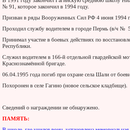
В 1991 году закончил Гагинскую среднюю школу Ниж
№ 91, которое закончил в 1994 году.
Призван в ряды Вооруженных Сил РФ 4 июня 1994 г
Проходил службу водителем в городе Пермь (в/ч № 
Принимал участие в боевых действиях по восстановл
Республики.
Служил водителем в 166-й отдельной гвардейской м
Краснознамённой бригаде.
06.04.1995 года погиб при охране села Шали от боев
Похоронен в селе Гагино (новое сельское кладбище).
Сведений о награждении не обнаружено.
ПАМЯТЬ:
В школе, где учился воин, установлена мемориальная 