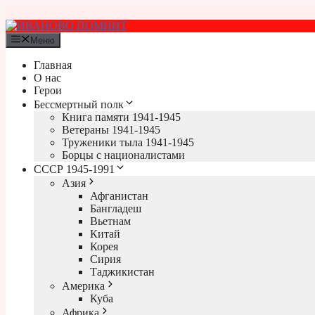
Перейти
к
содержимому
Меню
Главная
О нас
Герои
Бессмертный полк
Книга памяти 1941-1945
Ветераны 1941-1945
Труженики тыла 1941-1945
Борцы с националистами
СССР 1945-1991
Азия
Афганистан
Бангладеш
Вьетнам
Китай
Корея
Сирия
Таджикистан
Америка
Куба
Африка