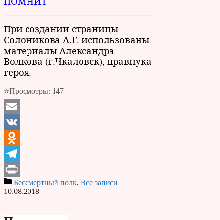
ПОМНИТ
При создании страницы
Солоникова А.Г. использованы
материалы Александра
Волкова (г.Чкаловск), правнука
героя.
⭐Просмотры:
147
Email
VK
Odnoklassniki
Telegram
Бессмертный полк
,
Все записи
Print
10.08.2018