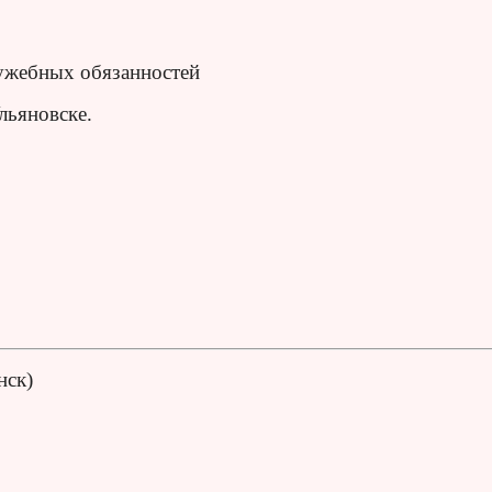
лужебных обязанностей
льяновске.
нск)