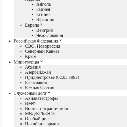
Ангола
Гвинея
Египет
Эфиопия
Европа
Венгрия
Чехословакия
Российская Федерация
СВО, Новороссия
Северный Кавказ
Крым
Миротворцы
Абхазия
Азербайджан
Приднестровье (02.03.1992)
Югославия
Южная Осетия
Служебный долг
Авиакатастрофы
ВМФ
Воины-пограничники
МВД/КГБ/ФСБ
Особый риск
Погибли в армии