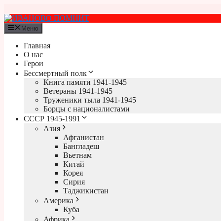
Перейти
к
содержимому
Меню
Главная
О нас
Герои
Бессмертный полк
Книга памяти 1941-1945
Ветераны 1941-1945
Труженики тыла 1941-1945
Борцы с националистами
СССР 1945-1991
Азия
Афганистан
Бангладеш
Вьетнам
Китай
Корея
Сирия
Таджикистан
Америка
Куба
Африка