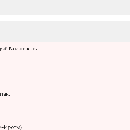
ерий Валентинович
тан.
4-й роты)