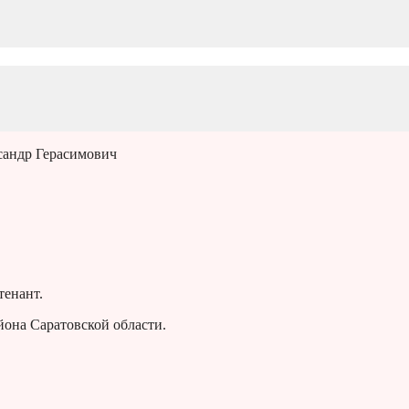
сандр Герасимович
тенант.
йона Саратовской области.