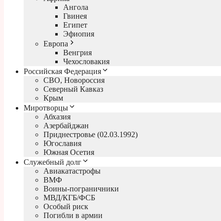
Ангола
Гвинея
Египет
Эфиопия
Европа
Венгрия
Чехословакия
Российская Федерация
СВО, Новороссия
Северный Кавказ
Крым
Миротворцы
Абхазия
Азербайджан
Приднестровье (02.03.1992)
Югославия
Южная Осетия
Служебный долг
Авиакатастрофы
ВМФ
Воины-пограничники
МВД/КГБ/ФСБ
Особый риск
Погибли в армии