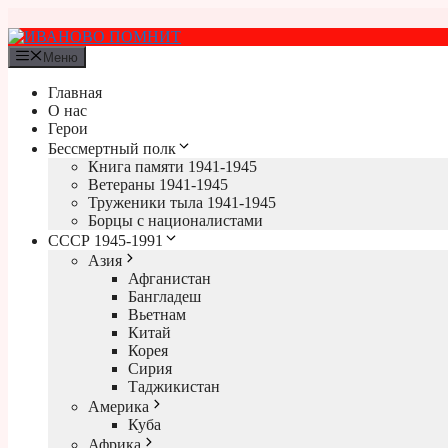
Перейти
к
содержимому
Меню
Главная
О нас
Герои
Бессмертный полк
Книга памяти 1941-1945
Ветераны 1941-1945
Труженики тыла 1941-1945
Борцы с националистами
СССР 1945-1991
Азия
Афганистан
Бангладеш
Вьетнам
Китай
Корея
Сирия
Таджикистан
Америка
Куба
Африка