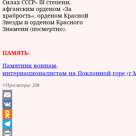
Силах СССР» III степени,
афганским орденом «За
храбрость», орденом Красной
Звезды и орденом Красного
Знамени (посмертно).
ПАМЯТЬ:
Памятник воинам-
интернационалистам на Поклонной горе (г.
⭐Просмотры:
208
Email
VK
Odnoklassniki
Telegram