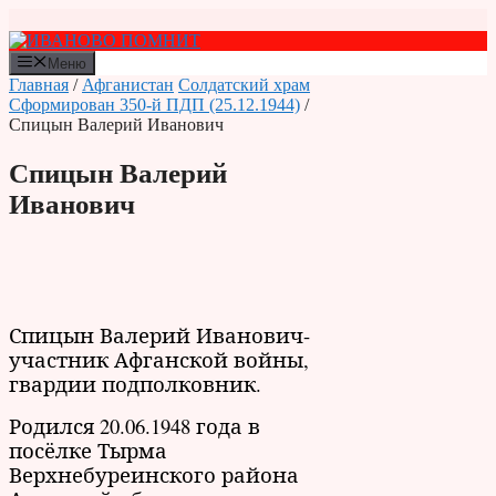
Перейти
к
содержимому
Меню
Главная
/
Афганистан
Солдатский храм
Сформирован 350-й ПДП (25.12.1944)
/
Спицын Валерий Иванович
Спицын Валерий
Иванович
Спицын Валерий Иванович-
участник Афганской войны,
гвардии подполковник.
Родился 20.06.1948 года в
посёлке Тырма
Верхнебуреинского района