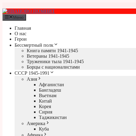
Перейти
к
содержимому
Меню
Главная
О нас
Герои
Бессмертный полк
Книга памяти 1941-1945
Ветераны 1941-1945
Труженики тыла 1941-1945
Борцы с националистами
СССР 1945-1991
Азия
Афганистан
Бангладеш
Вьетнам
Китай
Корея
Сирия
Таджикистан
Америка
Куба
Африка