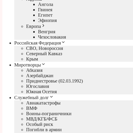
Ангола
Гвинея
Египет
Эфиопия
Европа
Венгрия
Чехословакия
Российская Федерация
СВО, Новороссия
Северный Кавказ
Крым
Миротворцы
Абхазия
Азербайджан
Приднестровье (02.03.1992)
Югославия
Южная Осетия
Служебный долг
Авиакатастрофы
ВМФ
Воины-пограничники
МВД/КГБ/ФСБ
Особый риск
Погибли в армии