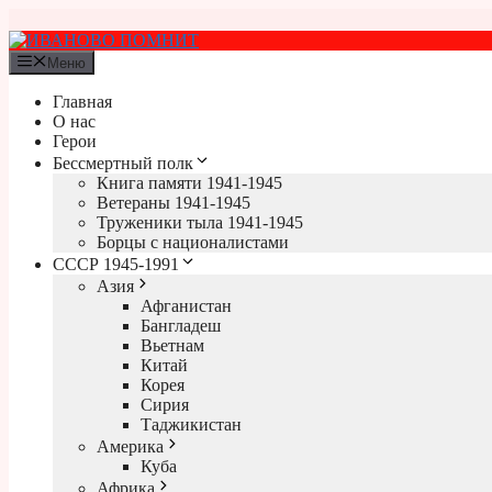
Перейти
к
содержимому
Меню
Главная
О нас
Герои
Бессмертный полк
Книга памяти 1941-1945
Ветераны 1941-1945
Труженики тыла 1941-1945
Борцы с националистами
СССР 1945-1991
Азия
Афганистан
Бангладеш
Вьетнам
Китай
Корея
Сирия
Таджикистан
Америка
Куба
Африка