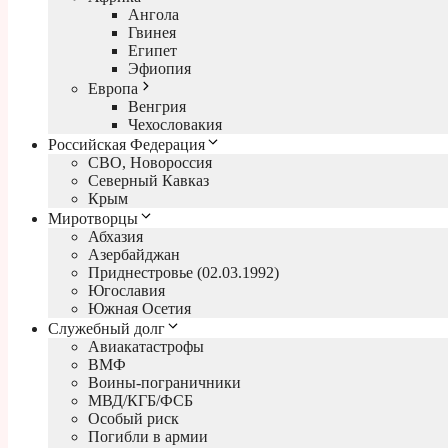
Ангола
Гвинея
Египет
Эфиопия
Европа
Венгрия
Чехословакия
Российская Федерация
СВО, Новороссия
Северный Кавказ
Крым
Миротворцы
Абхазия
Азербайджан
Приднестровье (02.03.1992)
Югославия
Южная Осетия
Служебный долг
Авиакатастрофы
ВМФ
Воины-пограничники
МВД/КГБ/ФСБ
Особый риск
Погибли в армии