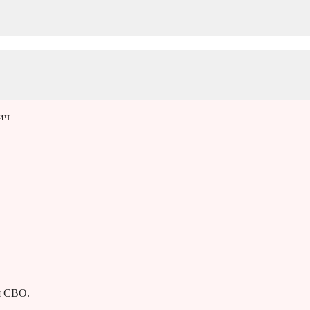
ич
я СВО.