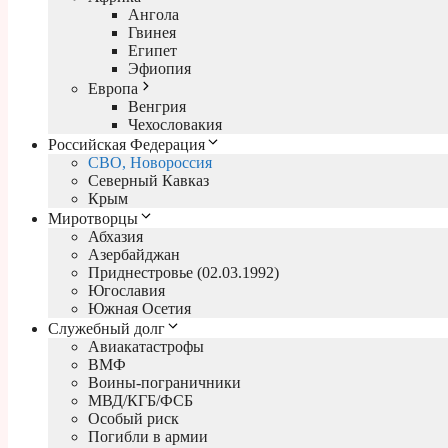
Ангола
Гвинея
Египет
Эфиопия
Европа
Венгрия
Чехословакия
Российская Федерация
СВО, Новороссия
Северный Кавказ
Крым
Миротворцы
Абхазия
Азербайджан
Приднестровье (02.03.1992)
Югославия
Южная Осетия
Служебный долг
Авиакатастрофы
ВМФ
Воины-пограничники
МВД/КГБ/ФСБ
Особый риск
Погибли в армии