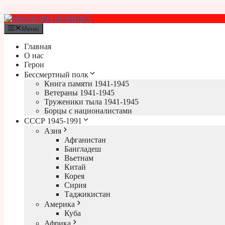
Перейти
к
содержимому
Меню
Главная
О нас
Герои
Бессмертный полк
Книга памяти 1941-1945
Ветераны 1941-1945
Труженики тыла 1941-1945
Борцы с националистами
СССР 1945-1991
Азия
Афганистан
Бангладеш
Вьетнам
Китай
Корея
Сирия
Таджикистан
Америка
Куба
Африка