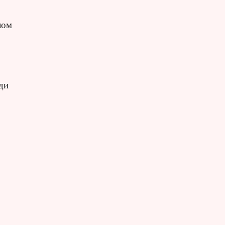
лом
ди