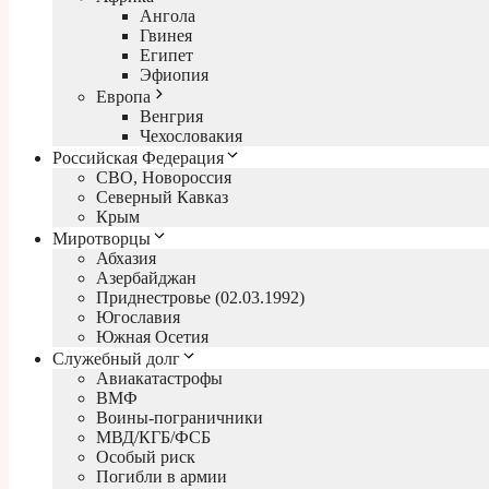
Ангола
Гвинея
Египет
Эфиопия
Европа
Венгрия
Чехословакия
Российская Федерация
СВО, Новороссия
Северный Кавказ
Крым
Миротворцы
Абхазия
Азербайджан
Приднестровье (02.03.1992)
Югославия
Южная Осетия
Служебный долг
Авиакатастрофы
ВМФ
Воины-пограничники
МВД/КГБ/ФСБ
Особый риск
Погибли в армии