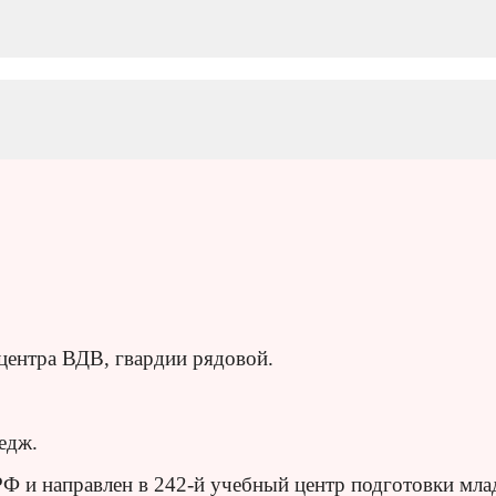
центра ВДВ, гвардии рядовой.
едж.
Ф и направлен в 242-й учебный центр подготовки мл