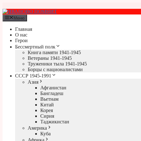
Перейти
к
содержимому
Меню
Главная
О нас
Герои
Бессмертный полк
Книга памяти 1941-1945
Ветераны 1941-1945
Труженики тыла 1941-1945
Борцы с националистами
СССР 1945-1991
Азия
Афганистан
Бангладеш
Вьетнам
Китай
Корея
Сирия
Таджикистан
Америка
Куба
Африка