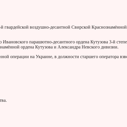
-й гвардейской воздушно-десантной Свирской Краснознамённой
го Ивановского парашютно-десантного ордена Кутузова 3-й степ
знамённой ордена Кутузова и Александра Невского дивизии.
нной операции на Украине, в должности старшего оператора взв
тва.