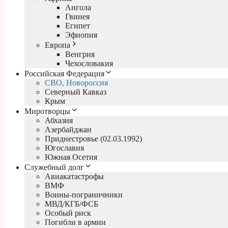
Ангола
Гвинея
Египет
Эфиопия
Европа
Венгрия
Чехословакия
Российская Федерация
СВО, Новороссия
Северный Кавказ
Крым
Миротворцы
Абхазия
Азербайджан
Приднестровье (02.03.1992)
Югославия
Южная Осетия
Служебный долг
Авиакатастрофы
ВМФ
Воины-пограничники
МВД/КГБ/ФСБ
Особый риск
Погибли в армии