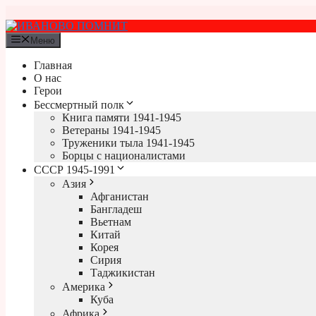
Перейти
к
содержимому
Меню
Главная
О нас
Герои
Бессмертный полк
Книга памяти 1941-1945
Ветераны 1941-1945
Труженики тыла 1941-1945
Борцы с националистами
СССР 1945-1991
Азия
Афганистан
Бангладеш
Вьетнам
Китай
Корея
Сирия
Таджикистан
Америка
Куба
Африка