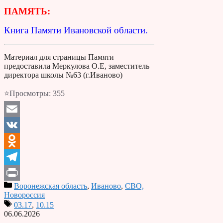
ПАМЯТЬ:
Книга Памяти Ивановской области.
Материал для страницы Памяти
предоставила Меркулова О.Е, заместитель
директора школы №63 (г.Иваново)
⭐Просмотры:
355
Email
VK
Odnoklassniki
Telegram
Воронежская область
,
Иваново
,
СВО,
Print
Новороссия
03.17
,
10.15
06.06.2026