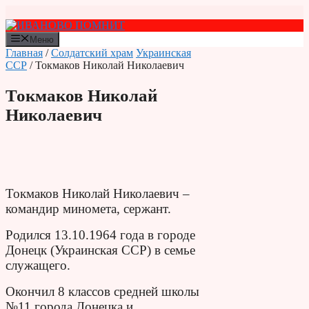
Перейти
к
содержимому
Меню
Главная
/
Солдатский храм
Украинская
ССР
/ Токмаков Николай Николаевич
Токмаков Николай
Николаевич
Токмаков Николай Николаевич –
командир миномета, сержант.
Родился 13.10.1964 года в городе
Донецк (Украинская ССР) в семье
служащего.
Окончил 8 классов средней школы
№11 города Донецка и