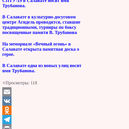
СПТУ-19 в Салавате носит имя
Трубанова.
В Салавате в культурно-досуговом
центре Агидель проводятся, ставшие
традиционными, турниры по боксу
посвященные памяти В. Трубанова
На мемориале «Вечный огонь» в
Салавате открыта памятная доска о
герое.
В Салавате одна из новых улиц носит
имя Трубанова.
⭐Просмотры:
118
Email
VK
Odnoklassniki
Telegram