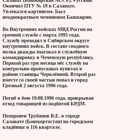
Салават (Башкирская АССР). Русский.
Окончил ПТУ № 19 в Салавате.
Увлекался картингом. Был
неоднократным чемпионом Башкирии.
Во Внутренних войсках МВД России на
срочной службе с марта 1995 года.
Службу проходил в Сибирском округе
внутренних войск. В составе сводного
полка дважды выезжал в служебную
командировку в Чеченскую республику.
Первый раз три месяца нёс службу на
контрольно-пропускных пунктах в
районе станицы Червлённой. Второй раз
вместе со своей частью попал в город
Грозный 2 августа 1996 года.
Погиб в бою 19.08.1996 года, прикрывая
отход товарищей из подбитой БРДМ.
Похоронен Трубанов В.Е. в городе
Салавате (Башкортостан) на городском
кладбище в 116 квартале.