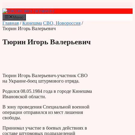
Перейти
к
содержимому
Меню
Главная
/
Кинешма
СВО, Новороссия
/
Тюрин Игорь Валерьевич
Тюрин Игорь Валерьевич
Тюрин Игорь Валерьевич-участник СВО
на Украине-боец штурмового отряда.
Родился 08.05.1984 года в городе Кинешма
Ивановской области.
В зону проведения Специальной военной
операции отправился из мест лишения
свободы.
Принимал участие в боевых действиях в
составе штурмовых подразделений