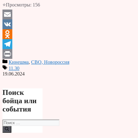
⭐Просмотры:
156
Email
VK
Odnoklassniki
Telegram
Кинешма
,
СВО, Новороссия
Print
11.30
19.06.2024
Поиск
бойца или
события
Поиск: