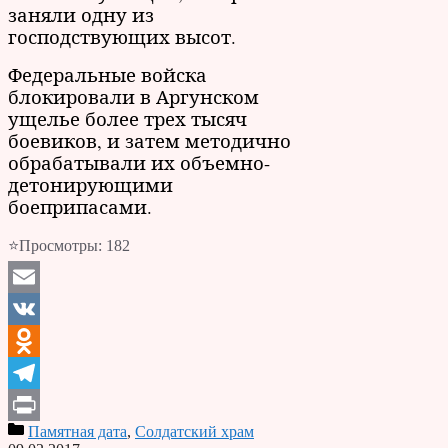
заняли одну из
господствующих высот.
Федеральные войска
блокировали в Аргунском
ущелье более трех тысяч
боевиков, и затем методично
обрабатывали их объемно-
детонирующими
боеприпасами.
⭐Просмотры:
182
Email
VK
Odnoklassniki
Telegram
Памятная дата
,
Солдатский храм
Print